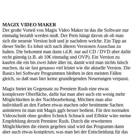
MAGIX VIDEO MAKER
Der große Vorteil von Magix Video Maker ist das die Software nur
einmalig bezahlt werden muß. Der Preis hängt davon ab ob man
sich die neueste Version holt und je nachdem welche. Ein Tipp an
dieser Stelle: Es lohnt sich nach älteren Versionen Ausschau zu
halten. Die bekommt man dann i.d.R. nur auf CD / DVD aber dafür
recht günstig (z.B. ab 10€ einmalig und OVP). Ein Version zu
kaufen die ein bis zwei Jahre älter ist, damit wird man nichts falsch
machen, da sie fast genauso viel leistet wie die aktuelle Version. Die
Basics bei Software Programmen bleiben in den meisten Fällen
gleich, so daß man hier keine grundlegenden Neuerungen verpasst.
Magix bietet im Gegensatz zu Premiere Rush eine etwas
komplexere Oberfläche, dafür hat man aber auch ein wenig mehr
Möglichkeiten in der Nachbearbeitung. Möchten man also
individuell an den Farben etwas machen oder bestimmte Sachen
animieren ist man mit Magix ggfs besser bedient. Für den normalen
Videoschnitt ohne großen Schnick Schnack und Effekte wäre meine
Empfehlung derzeit Premiere Rush. Durch die erweiterten
Möglichkeiten die einem gegeben sind wird das Programm dann
aber auch etwas komplexer, was man bei der Entscheidung für das